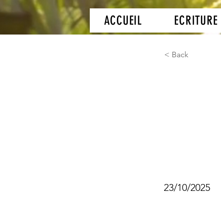
ACCUEIL
ECRITURE
< Back
AIPR 
à pro
conce
23/10/2025