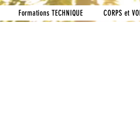
Formations TECHNIQUE
CORPS et VO
- Autorisation interve
ximité des réseaux -
pteur