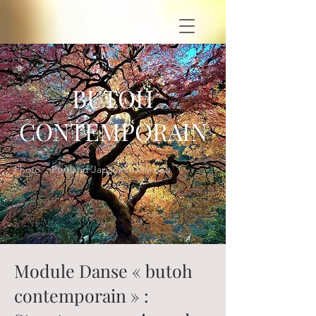
BUTOH
CONTEMPORAIN
Photo : Portland Japanese Garden
Module Danse « butoh
contemporain » :