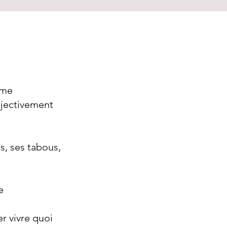
lme
bjectivement
s, ses tabous,
e
r vivre quoi