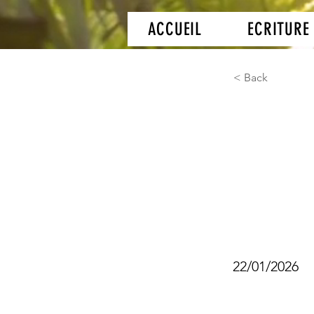
ACCUEIL
ECRITURE
< Back
AIPR 
d'int
résea
22/01/2026