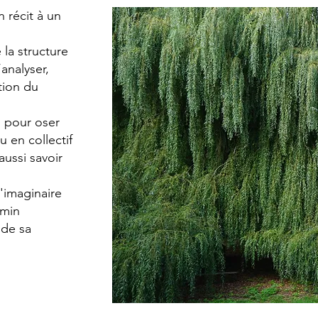
 récit à un
la structure
’analyser,
ction du
s pour oser
 en collectif
ussi savoir
l'imaginaire
emin
 de sa