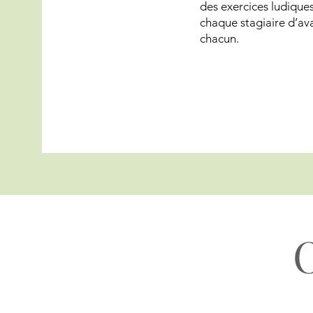
des exercices ludique
chaque stagiaire d’av
chacun.
O
Sur moi