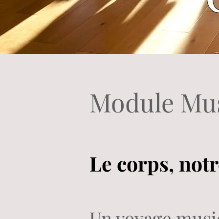
Module Mus
Le corps, not
Un voyage music