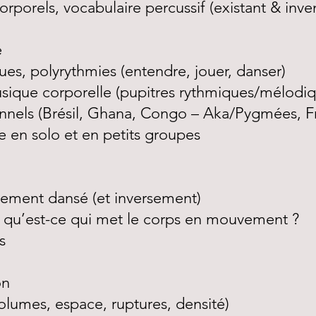
rporels, vocabulaire percussif (existant & inve
e
ues, polyrythmies (entendre, jouer, danser)
usique corporelle (pupitres rythmiques/mélod
onnels (Brésil, Ghana, Congo – Aka/Pygmées, F
ue en solo et en petits groupes
ement dansé (et inversement)
: qu’est-ce qui met le corps en mouvement ?
s
on
olumes, espace, ruptures, densité)