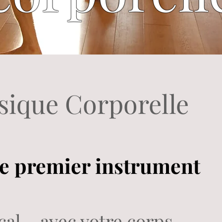
ique Corporelle
re premier instrument
al… avec votre corps