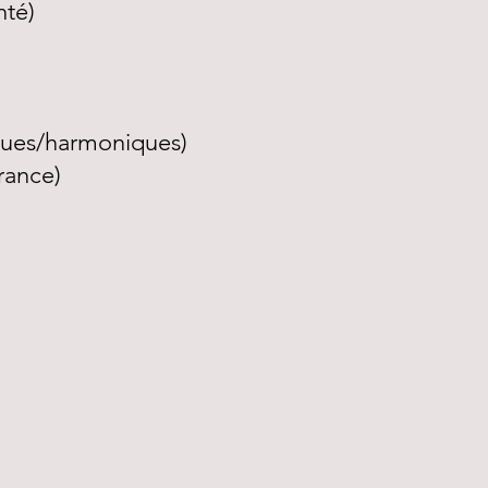
nté)
iques/harmoniques)
rance)