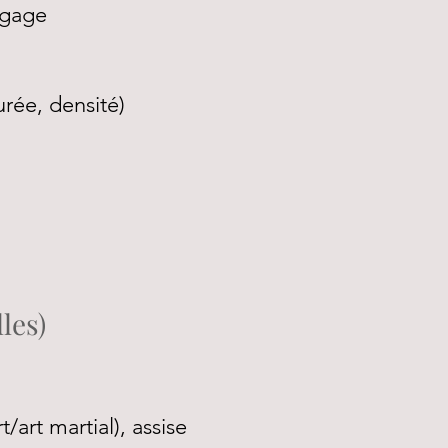
ngage
rée, densité)
les)
/art martial), assise