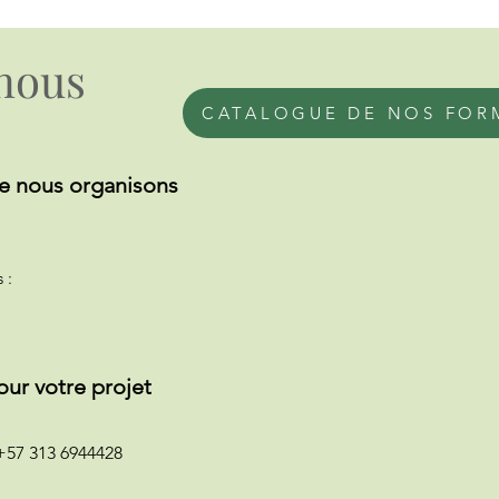
nous
CATALOGUE DE NOS FOR
e nous organisons
 :
our votre projet
+57 313 6944428