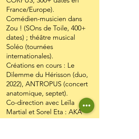
CORPUS, 300+ dates en
France/Europe).
Comédien-musicien dans
Zou ! (SOns de Toile, 400+
dates) ; théâtre musical
Soléo (tournées
internationales).
Créations en cours : Le
Dilemme du Hérisson (duo,
2022), ANTROPUS (concert
anatomique, septet).
Co-direction avec Leïla
Martial et Sorel Eta : AKA
Free Voices of Forest, avec
des Pygmées-autochtones