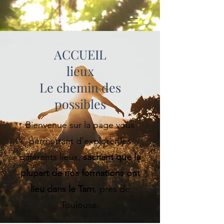
ACCUEIL
lieux
Le chemin des
possibles
Bienvenue sur la page vous
permettant d'explorer les
différents lieux,
sachant que la
plupart de nos formations ont
lieu dans le Tarn
, près de
Toulouse.