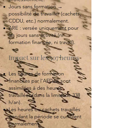
Jours sans formation →
possibilité de travailler (cachets,
CDDU, etc.) normalement.
ARE : versée uniquement pour
les jours sans activité (ni
formation financée, ni travail).
Impact sur les 507 heures
Les heures de formation
financées par l’AFDAS sont
assimilées à des heures
travaillées (dans la limite de 338
h/an).
Les heures ou cachets travaillés
pendant la période se cumulent
normalement.