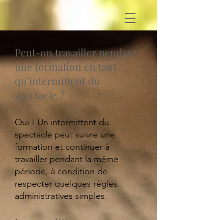
Peut-on travailler pendant
une formation en tant
qu’intermittent du
spectacle ?
Oui ! Un intermittent du
spectacle peut suivre une
formation et continuer à
travailler pendant la même
période, à condition de
respecter quelques règles
administratives simples.