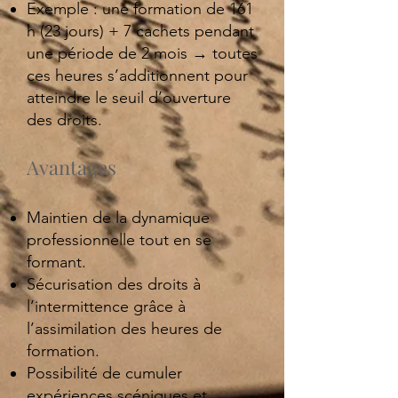
Exemple : une formation de 161
h (23 jours) + 7 cachets pendant
une période de 2 mois → toutes
ces heures s’additionnent pour
atteindre le seuil d’ouverture
des droits.
Avantages
Maintien de la dynamique
professionnelle tout en se
formant.
Sécurisation des droits à
l’intermittence grâce à
l’assimilation des heures de
formation.
Possibilité de cumuler
expériences scéniques et