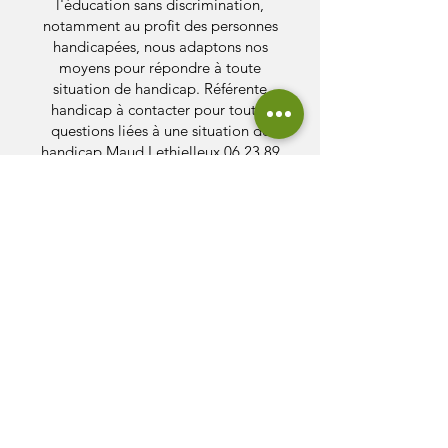
l'éducation sans discrimination,
notamment au profit des personnes
handicapées, nous adaptons nos
moyens pour répondre à toute
situation de handicap. Référente
handicap à contacter pour toutes
questions liées à une situation de
handicap Maud Lethielleux
06 23 89
72 18
La certification qualité a été délivrée
au titre de la catégorie d’action
suivante :
actions de formations