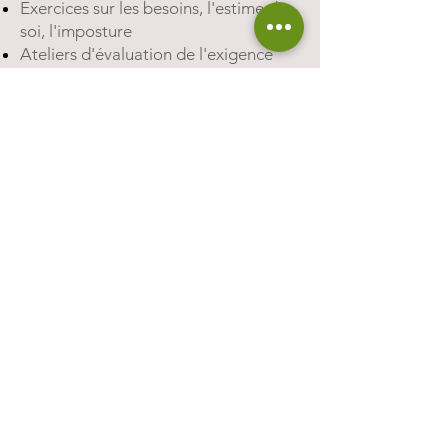
Exercices sur les besoins, l'estime de
soi, l'imposture
Ateliers d'évaluation de l'exigence
Rapport à son inspiration, son art
Problématiques liées à son image
d'artiste, son identité artistique
Convictions ou craintes quant au fait
de s'exposer, se "vendre
L'insécurité de son statut, la discipline
et l'auto-censure.