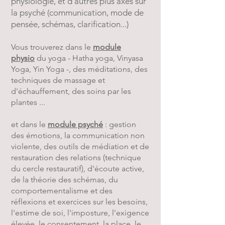
physiologie, et d'autres plus axés sur
la psyché (communication, mode de
pensée, schémas, clarification...)
Vous trouverez dans le
module
physio
du yoga -
Hatha yoga, Vinyasa
Yoga, Yin Yoga -, des méditations, des
techniques de massage et
d'échauffement, des soins par les
plantes ...
et dans le
module psyché
: gestion
des émotions, la communication non
violente, des outils de médiation et de
restauration des relations (technique
du cercle restauratif), d'écoute active,
de la théorie des schémas, du
comportementalisme et des
réflexions et exercices sur les besoins,
l'estime de soi, l'imposture, l'exigence
élevée, le consentement, la place, le