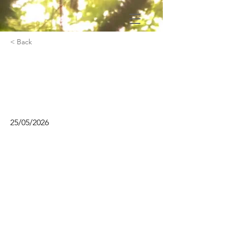
< Back
Travailler en hauteur
[port des EPI et
controleur EPI]
25/05/2026